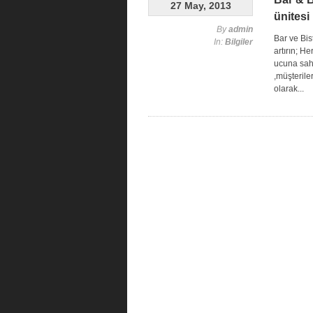
27 May, 2013
ünitesi
By
admin
Bar ve Bis
In:
Bilgiler
artırın; H
ucuna sahi
,müşterile
olarak...