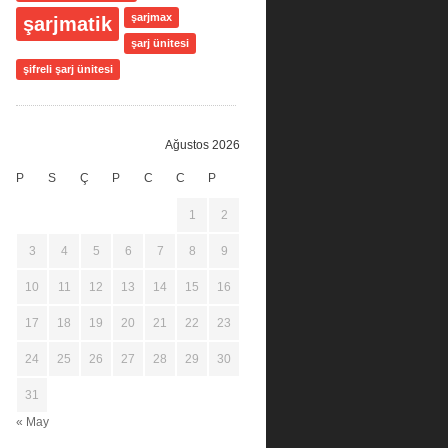
şarjmax
şarjmatik
şarj ünitesi
şifreli şarj ünitesi
Ağustos 2026
P
S
Ç
P
C
C
P
1
2
3
4
5
6
7
8
9
10
11
12
13
14
15
16
17
18
19
20
21
22
23
24
25
26
27
28
29
30
31
« May