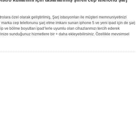
trolara özel olarak geliştirilmiş, Şarj istasyonları ile müşteri memnuniyetinizi
er marka cep telefonunu şarj etme imkanı sunan iphone 5 ve yeni ipad için de şarj
p ve bölme boyutları ipad’lerle uyumlu olan cihazlarımızı tercih ederek
rinize sunduğunuz hizmetlere bir + daha ekleyebilirsiniz. Özellikle mevsimsel