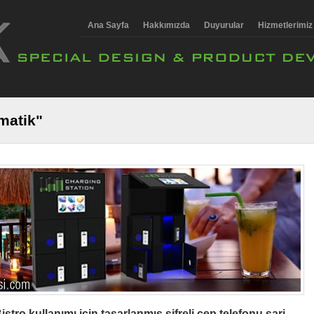
Ana Sayfa
Hakkımızda
Duyurular
Hizmetlerimiz
matik"
istro kullanımı için tasarlanmış şifreli cep telefonu şarj