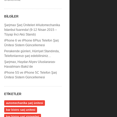
BILGILER
Şarjmax Şarj Üniteleri #Automechanika
İstanbul fuarında! (9-12 Nisan 2015 –
Tüyap İnci Akü Standı)
iPhone 6 ve iPhone 6Plus Telefon Şarj
Ünitesi Sistem Güncellemesi
Perakende günleri, Hürriyet Standında,
Telefonlarınızı şarj edebilirsiniz…
Şarjmax, Haydar Aliyev Uluslararası
Havalimanı Bakü’de
iPhone 5S ve iPhone 5C Telefon Şarj
Ünitesi Sistem Güncellemesi
ETIKETLER
automechanika şarj ünitesi
bar bistro sarj unitesi
bar bistro şarj sistemleri