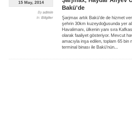
Şarjmax, Haydar Aliyev U
15 May, 2014
Bakü’de
By
admin
Şarjmax artık Bakü’de de hizmet ver
In:
Bilgiler
şehrin 30km kuzeydoğusunda yer ala
Havalimanı, ülkenin yanı sıra Kafkas
olarak faaliyet gösteriyor. Mevcut ha
amacıyla inşa edilen, toplam 65 bin 
terminal binası ile Bakü’nün...